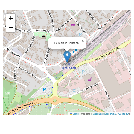
+
−
×
Haltestelle Breisach
Leaflet
|
Map data ©
OpenStreetMap
,
SOSM
, (
CC-BY-SA
)