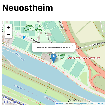
Neuostheim
+
−
×
Haltepunkt Mannheim-Neuostheim
Leaflet
|
Map data ©
OpenStreetMap
,
SOSM
, (
CC-BY-SA
)