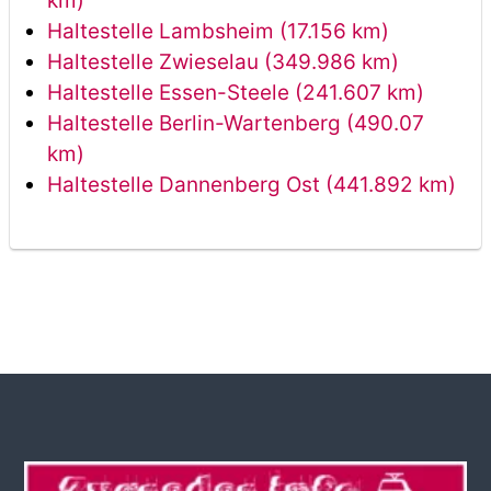
km)
Haltestelle Lambsheim (17.156 km)
Haltestelle Zwieselau (349.986 km)
Haltestelle Essen-Steele (241.607 km)
Haltestelle Berlin-Wartenberg (490.07
km)
Haltestelle Dannenberg Ost (441.892 km)