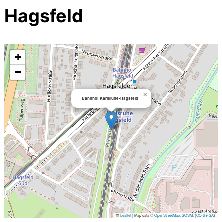
Hagsfeld
+
−
×
Bahnhof Karlsruhe-Hagsfeld
Leaflet
|
Map data ©
OpenStreetMap
,
SOSM
, (
CC-BY-SA
)