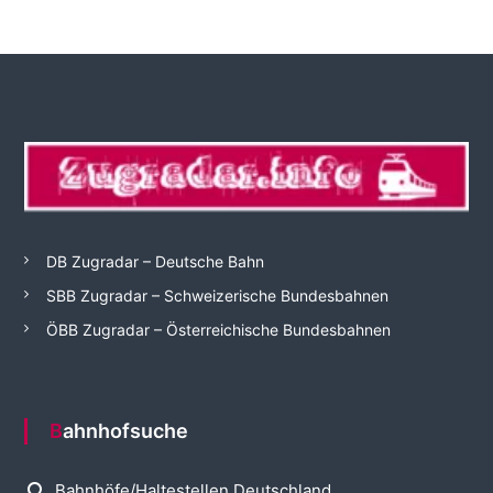
DB Zugradar – Deutsche Bahn
SBB Zugradar – Schweizerische Bundesbahnen
ÖBB Zugradar – Österreichische Bundesbahnen
Bahnhofsuche
search
Bahnhöfe/Haltestellen Deutschland