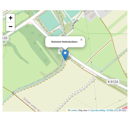
+
−
×
Bahnhof Hohenkrähen
Leaflet
|
Map data ©
OpenStreetMap
,
SOSM
, (
CC-BY-SA
)