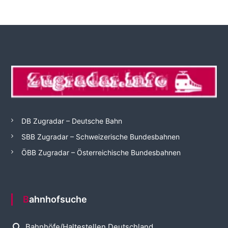
DB Zugradar – Deutsche Bahn
SBB Zugradar – Schweizerische Bundesbahnen
ÖBB Zugradar – Österreichische Bundesbahnen
Bahnhofsuche
search
Bahnhöfe/Haltestellen Deutschland