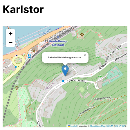
Karlstor
+
−
×
Bahnhof Heidelberg-Karlstor
Leaflet
|
Map data ©
OpenStreetMap
,
SOSM
, (
CC-BY-SA
)