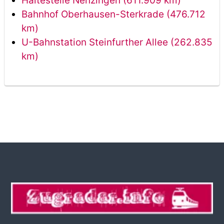
Haltestelle Nenzingen (611.909 km)
Bahnhof Oberhausen-Sterkrade (476.712
km)
U-Bahnstation Steinfurther Allee (262.835
km)