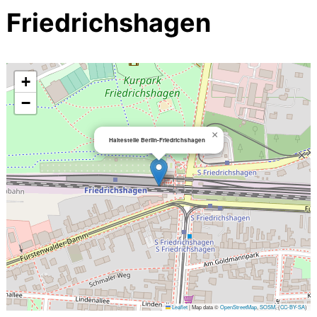
Friedrichshagen
+
−
×
Haltestelle Berlin-Friedrichshagen
Leaflet
|
Map data ©
OpenStreetMap
,
SOSM
, (
CC-BY-SA
)