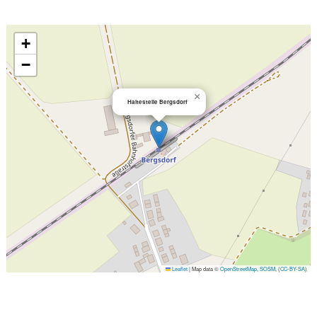
+
−
×
Haltestelle Bergsdorf
Leaflet
|
Map data ©
OpenStreetMap
,
SOSM
, (
CC-BY-SA
)