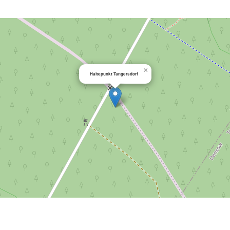
×
Haltepunkt Tangersdorf