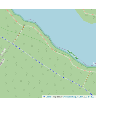
Leaflet
|
Map data ©
OpenStreetMap
,
SOSM
, (
CC-BY-SA
)