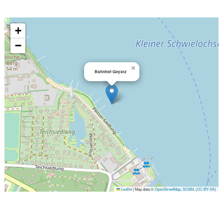
+
−
×
Bahnhof Goyatz
Leaflet
|
Map data ©
OpenStreetMap
,
SOSM
, (
CC-BY-SA
)