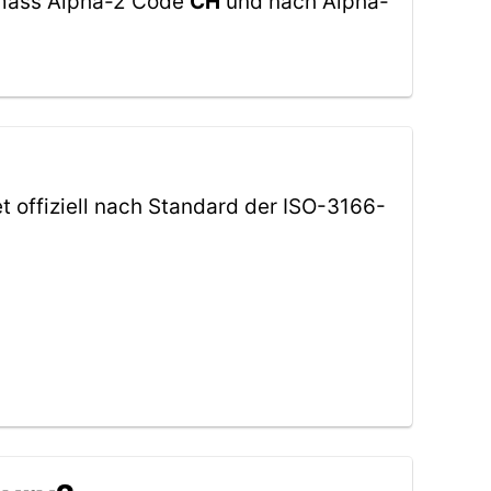
gemäss Alpha-2 Code
CH
und nach Alpha-
t offiziell nach Standard der ISO-3166-