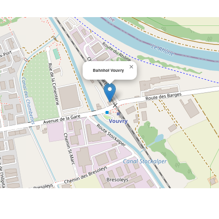
×
Bahnhof Vouvry