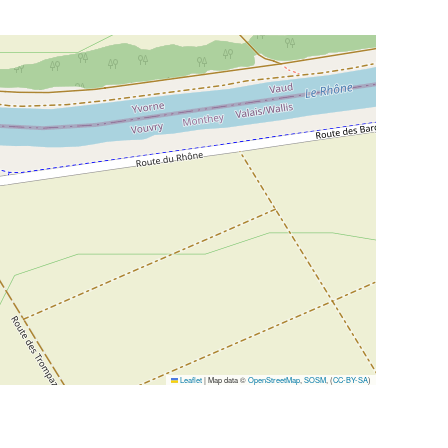
Leaflet
|
Map data ©
OpenStreetMap
,
SOSM
, (
CC-BY-SA
)