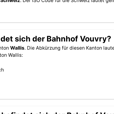
r
Schweiz
. Der ISO Code für die Schweiz lautet 
det sich der Bahnhof Vouvry?
anton
Wallis
. Die Abkürzung für diesen Kanton laute
on Wallis:
ch