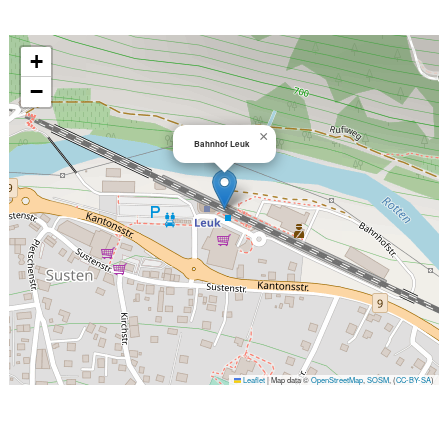
+
−
×
Bahnhof Leuk
Leaflet
|
Map data ©
OpenStreetMap
,
SOSM
, (
CC-BY-SA
)