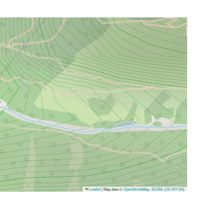
Leaflet
|
Map data ©
OpenStreetMap
,
SOSM
, (
CC-BY-SA
)