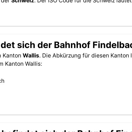
n der
Schweiz
. Der ISO Code für die Schweiz lau
det sich der Bahnhof Findelba
im Kanton
Wallis
. Die Abkürzung für diesen Kanton l
m Kanton Wallis:
ch