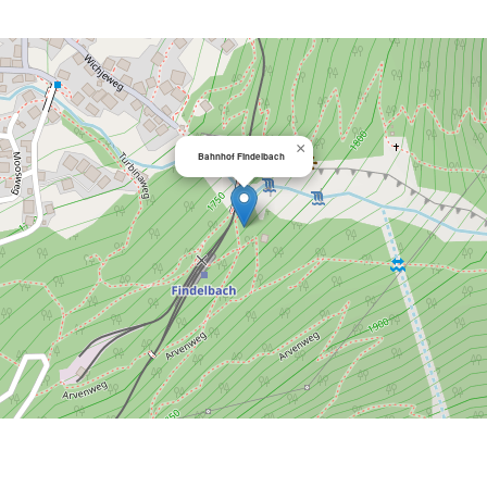
×
Bahnhof Findelbach