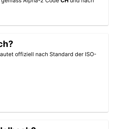
tet gemäss Alpha-2 Code
CH
und nach
ch?
autet offiziell nach Standard der ISO-