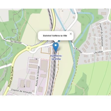
×
Bahnhof Vufflens-la-Ville