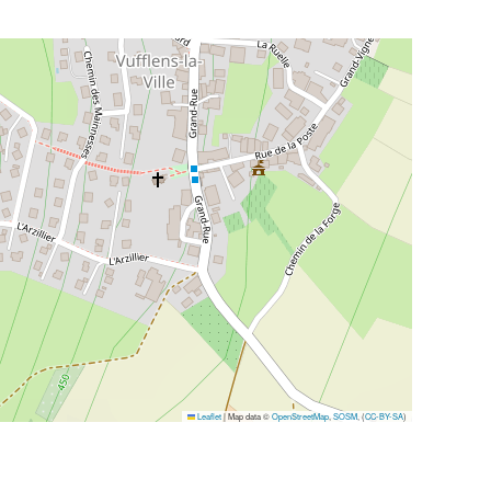
Leaflet
|
Map data ©
OpenStreetMap
,
SOSM
, (
CC-BY-SA
)