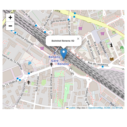
+
−
×
Bahnhof Renens VD
Leaflet
|
Map data ©
OpenStreetMap
,
SOSM
, (
CC-BY-SA
)