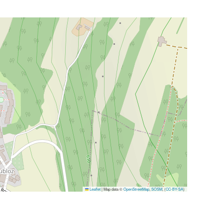
Leaflet
|
Map data ©
OpenStreetMap
,
SOSM
, (
CC-BY-SA
)