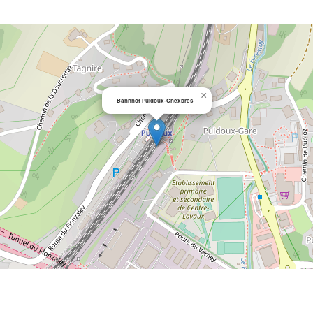
×
Bahnhof Puidoux-Chexbres