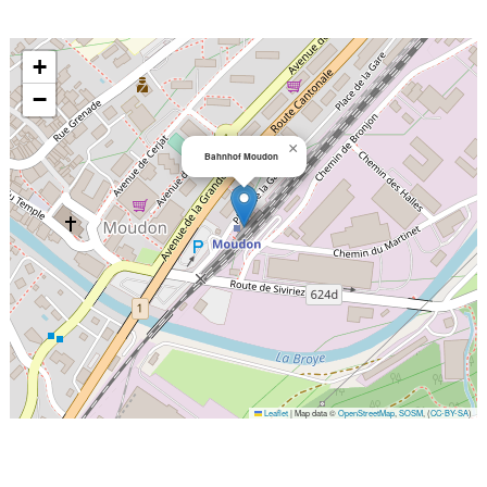
+
−
×
Bahnhof Moudon
Leaflet
|
Map data ©
OpenStreetMap
,
SOSM
, (
CC-BY-SA
)