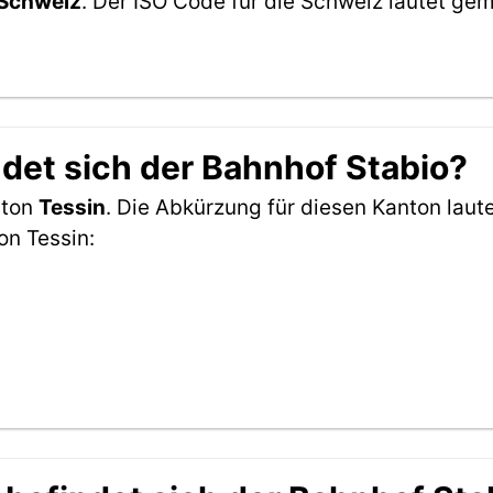
Schweiz
. Der ISO Code für die Schweiz lautet g
det sich der Bahnhof Stabio?
nton
Tessin
. Die Abkürzung für diesen Kanton laute
on Tessin: