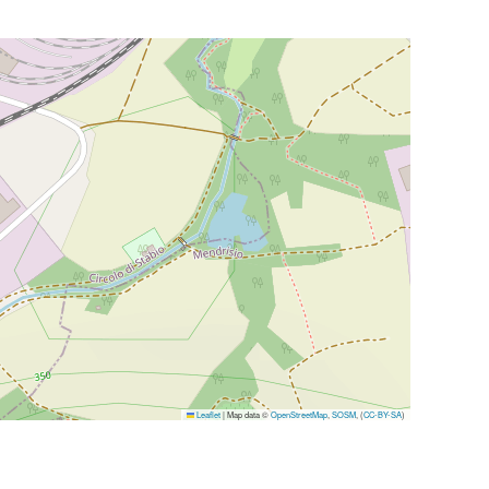
Leaflet
|
Map data ©
OpenStreetMap
,
SOSM
, (
CC-BY-SA
)