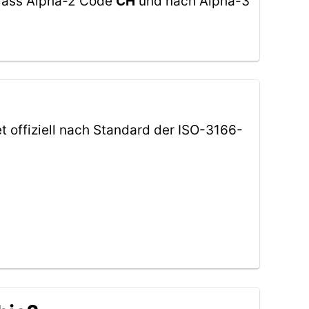
emäss Alpha-2 Code
CH
und nach Alpha-3
t offiziell nach Standard der ISO-3166-