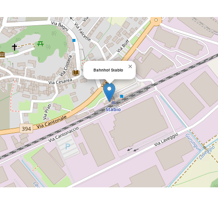
×
Bahnhof Stabio