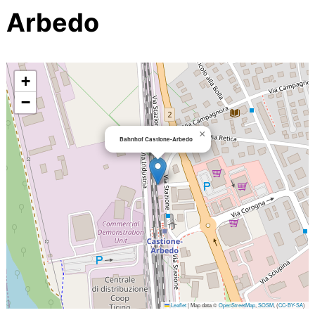
Arbedo
+
−
×
Bahnhof Castione-Arbedo
Leaflet
|
Map data ©
OpenStreetMap
,
SOSM
, (
CC-BY-SA
)