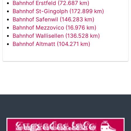
Bahnhof Erstfeld (72.687 km)
Bahnhof St-Gingolph (172.899 km)
Bahnhof Safenwil (146.283 km)
Bahnhof Mezzovico (16.976 km)
Bahnhof Wallisellen (136.528 km)
Bahnhof Altmatt (104.271 km)