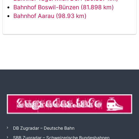
Bahnhof Boswil-Bünzen (81.898 km)
Bahnhof Aarau (98.93 km)
DB Zugradar – Deutsche Bahn
SBB Zugradar – Schweizerische Bundesbahnen