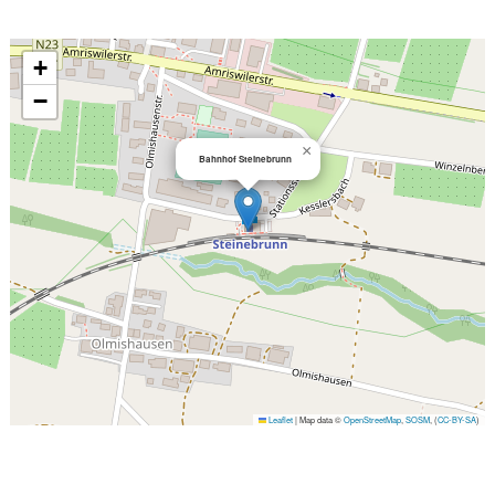
+
−
×
Bahnhof Steinebrunn
Leaflet
|
Map data ©
OpenStreetMap
,
SOSM
, (
CC-BY-SA
)