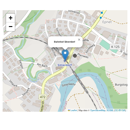
+
−
×
Bahnhof Sitterdorf
Leaflet
|
Map data ©
OpenStreetMap
,
SOSM
, (
CC-BY-SA
)