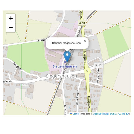
+
−
×
Bahnhof Siegershausen
Leaflet
|
Map data ©
OpenStreetMap
,
SOSM
, (
CC-BY-SA
)