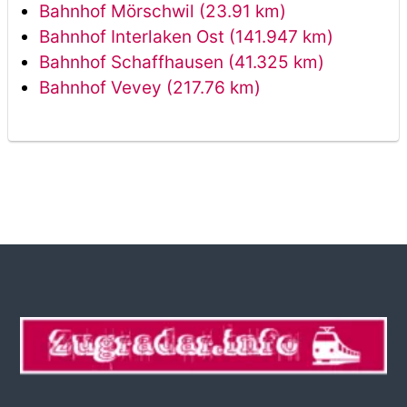
Bahnhof Mörschwil (23.91 km)
Bahnhof Interlaken Ost (141.947 km)
Bahnhof Schaffhausen (41.325 km)
Bahnhof Vevey (217.76 km)