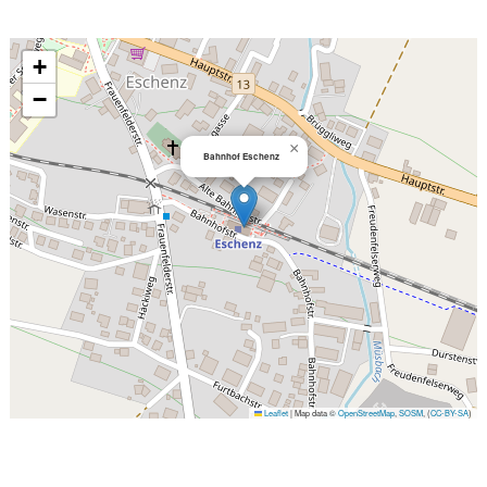
+
−
×
Bahnhof Eschenz
Leaflet
|
Map data ©
OpenStreetMap
,
SOSM
, (
CC-BY-SA
)