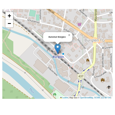
+
−
×
Bahnhof Bürglen
Leaflet
|
Map data ©
OpenStreetMap
,
SOSM
, (
CC-BY-SA
)