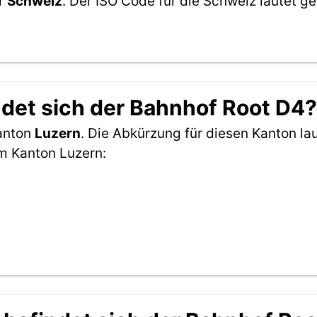
er
Schweiz
. Der ISO Code für die Schweiz lautet
det sich der Bahnhof Root D4?
Kanton
Luzern
. Die Abkürzung für diesen Kanton lau
m Kanton Luzern: