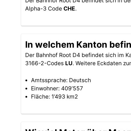
Der Bahnhof Root D4 befindet sich in d
Alpha-3 Code
CHE
.
In welchem Kanton befin
Der Bahnhof Root D4 befindet sich im 
3166-2-Codes
LU
. Weitere Eckdaten zu
Amtssprache: Deutsch
Einwohner: 409’557
Fläche: 1’493 km2