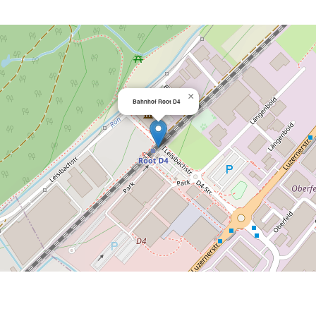
×
Bahnhof Root D4