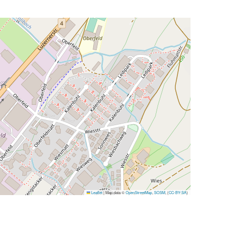
Leaflet
|
Map data ©
OpenStreetMap
,
SOSM
, (
CC-BY-SA
)