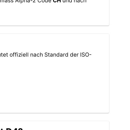
 gemäss Alpha-2 Code
CH
und nach
tet offiziell nach Standard der ISO-