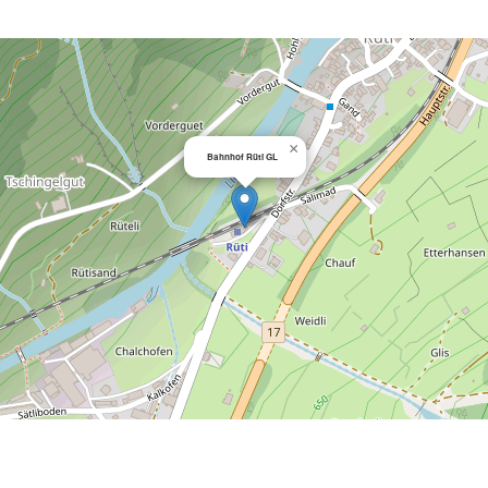
×
Bahnhof Rüti GL