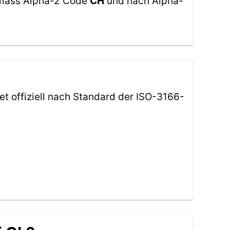
gemäss Alpha-2 Code
CH
und nach Alpha-
et offiziell nach Standard der ISO-3166-