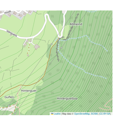
Leaflet
|
Map data ©
OpenStreetMap
,
SOSM
, (
CC-BY-SA
)