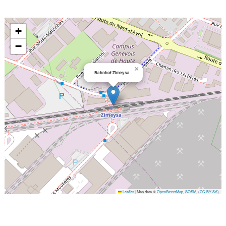
+
−
×
Bahnhof Zimeysa
Leaflet
|
Map data ©
OpenStreetMap
,
SOSM
, (
CC-BY-SA
)