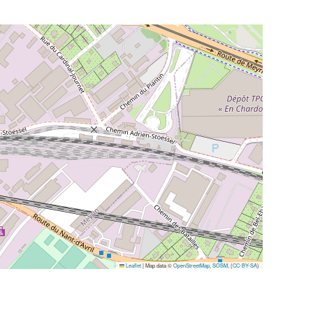
Leaflet
|
Map data ©
OpenStreetMap
,
SOSM
, (
CC-BY-SA
)