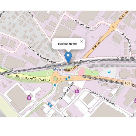
×
Bahnhof Meyrin