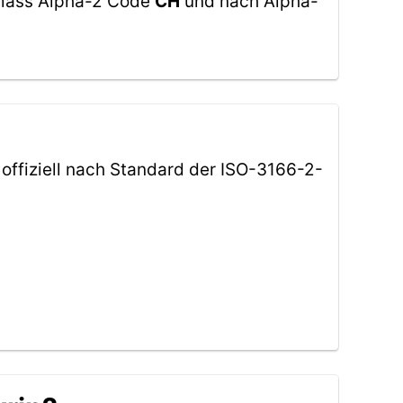
gemäss Alpha-2 Code
CH
und nach Alpha-
 offiziell nach Standard der ISO-3166-2-