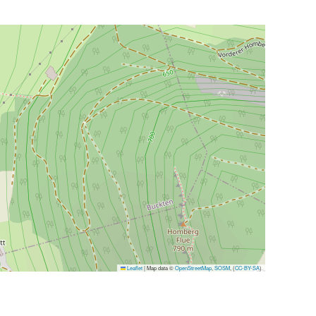
Leaflet
|
Map data ©
OpenStreetMap
,
SOSM
, (
CC-BY-SA
)