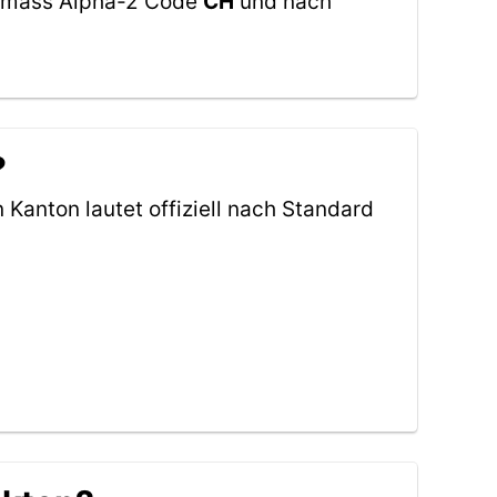
 gemäss Alpha-2 Code
CH
und nach
?
 Kanton lautet offiziell nach Standard