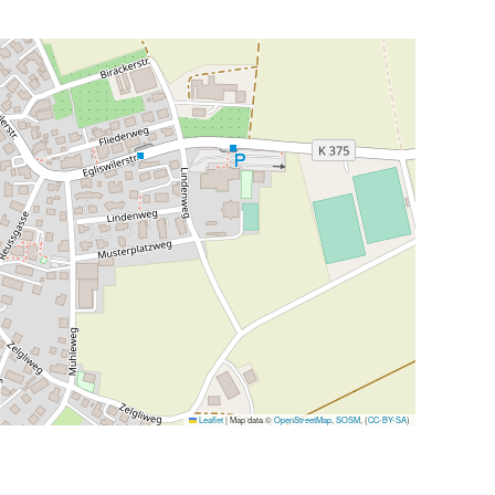
Leaflet
|
Map data ©
OpenStreetMap
,
SOSM
, (
CC-BY-SA
)