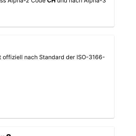
mäss Alpha-2 Code
CH
und nach Alpha-3
t offiziell nach Standard der ISO-3166-