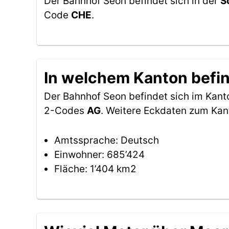
Der Bahnhof Seon befindet sich in der
S
Code
CHE
.
In welchem Kanton befin
Der Bahnhof Seon befindet sich im Kan
2-Codes
AG
. Weitere Eckdaten zum Kan
Amtssprache: Deutsch
Einwohner: 685’424
Fläche: 1’404 km2