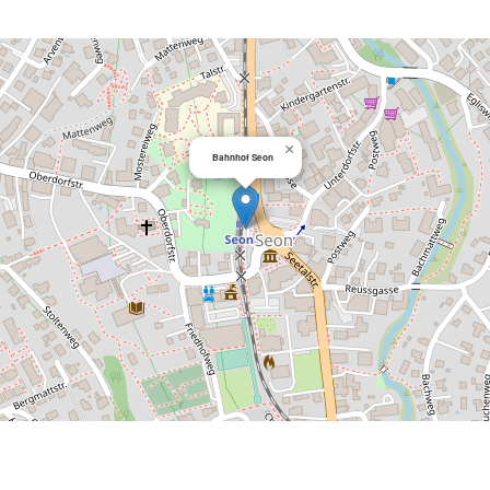
×
Bahnhof Seon