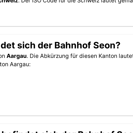
chweiz
. Der ISO Code für die Schweiz lautet ge
det sich der Bahnhof Seon?
ton
Aargau
. Die Abkürzung für diesen Kanton laute
ton Aargau: