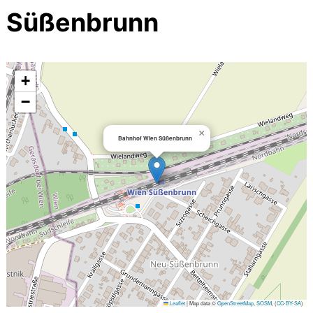
Süßenbrunn
+
−
×
Bahnhof Wien Süßenbrunn
Leaflet
|
Map data ©
OpenStreetMap
,
SOSM
, (
CC-BY-SA
)