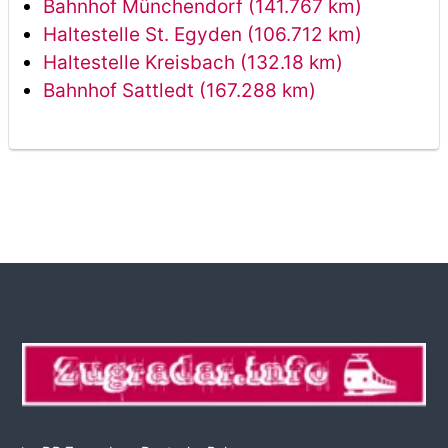
Bahnhof Münchendorf (141.767 km)
Haltestelle St. Egyden (106.712 km)
Haltestelle Kreisbach (132.18 km)
Bahnhof Sattledt (167.288 km)