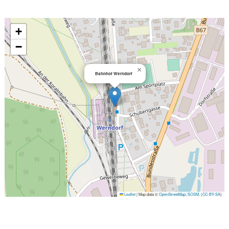
+
−
×
Bahnhof Werndorf
Leaflet
|
Map data ©
OpenStreetMap
,
SOSM
, (
CC-BY-SA
)