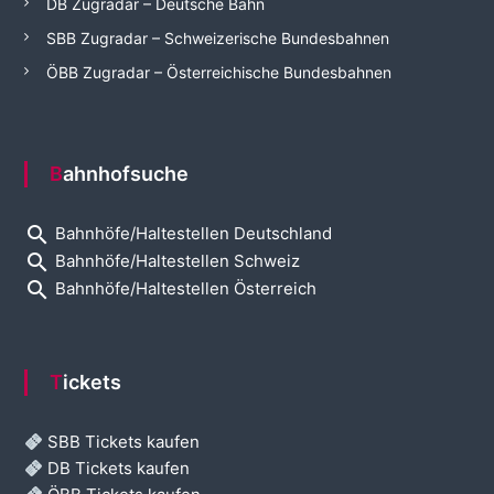
DB Zugradar – Deutsche Bahn
SBB Zugradar – Schweizerische Bundesbahnen
ÖBB Zugradar – Österreichische Bundesbahnen
Bahnhofsuche
search
Bahnhöfe/Haltestellen Deutschland
search
Bahnhöfe/Haltestellen Schweiz
search
Bahnhöfe/Haltestellen Österreich
Tickets
SBB Tickets kaufen
DB Tickets kaufen