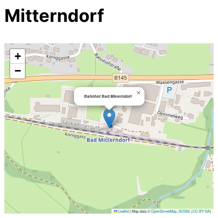
Mitterndorf
+
−
×
Bahnhof Bad Mitterndorf
Leaflet
|
Map data ©
OpenStreetMap
,
SOSM
, (
CC-BY-SA
)