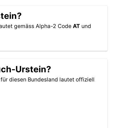
stein?
h lautet gemäss Alpha-2 Code
AT
und
uch-Urstein?
für diesen Bundesland lautet offiziell