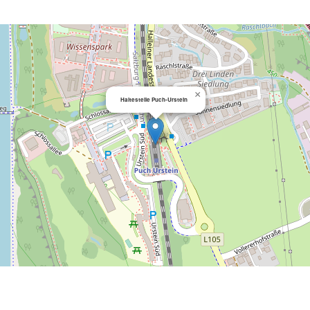
×
Haltestelle Puch-Urstein