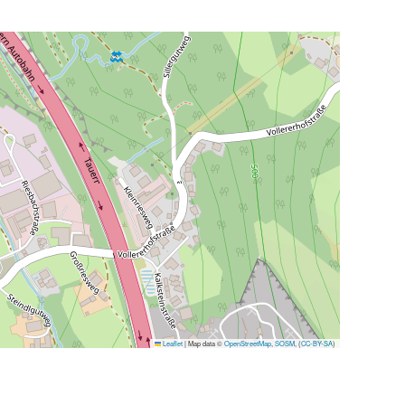
Leaflet
|
Map data ©
OpenStreetMap
,
SOSM
, (
CC-BY-SA
)