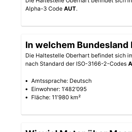
Die Haltestelle Oberhart befindet sich i
Alpha-3 Code
AUT
.
In welchem Bundesland b
Die Haltestelle Oberhart befindet sich
nach Standard der ISO-3166-2-Codes
A
Amtssprache: Deutsch
Einwohner: 1’482’095
Fläche: 11’980 km²