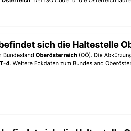
n
Österreich
. Der ISO Code für die Österreich la
efindet sich die Haltestelle O
 im Bundesland
Oberösterreich
(OÖ). Die Abkürzung 
T-4
. Weitere Eckdaten zum Bundesland Oberöster