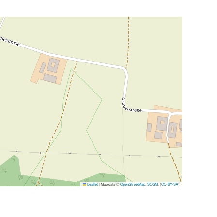
Leaflet
|
Map data ©
OpenStreetMap
,
SOSM
, (
CC-BY-SA
)