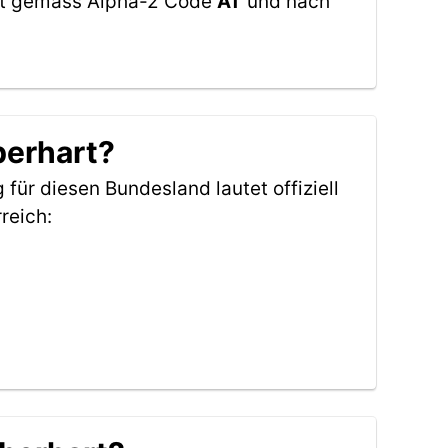
utet gemäss Alpha-2 Code
AT
und nach
berhart?
für diesen Bundesland lautet offiziell
reich: