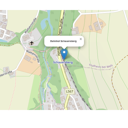
×
Bahnhof Schauersberg