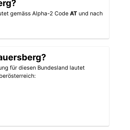
erg?
lautet gemäss Alpha-2 Code
AT
und nach
hauersberg?
ung für diesen Bundesland lautet
erösterreich: