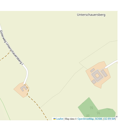
Leaflet
|
Map data ©
OpenStreetMap
,
SOSM
, (
CC-BY-SA
)