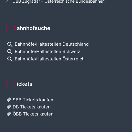
ÖBB Zugradar – Österreichische Bundesbahnen
Bahnhofsuche
search
Bahnhöfe/Haltestellen Deutschland
search
Bahnhöfe/Haltestellen Schweiz
search
Bahnhöfe/Haltestellen Österreich
Tickets
SBB Tickets kaufen
DB Tickets kaufen
ÖBB Tickets kaufen