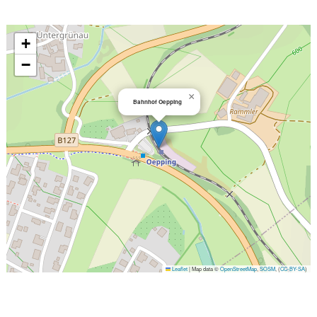
+
−
×
Bahnhof Oepping
Leaflet
|
Map data ©
OpenStreetMap
,
SOSM
, (
CC-BY-SA
)