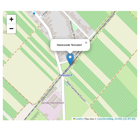
+
−
×
Haltestelle Teesdorf
Leaflet
|
Map data ©
OpenStreetMap
,
SOSM
, (
CC-BY-SA
)