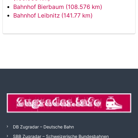
Bahnhof Bierbaum (108.576 km)
Bahnhof Leibnitz (141.77 km)
DB Zugradar – Deutsche Bahn
SBB Zugradar – Schweizerische Bundesbahnen