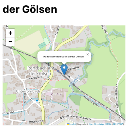
der Gölsen
+
−
×
Haltestelle Rohrbach an der Gölsen
Leaflet
|
Map data ©
OpenStreetMap
,
SOSM
, (
CC-BY-SA
)