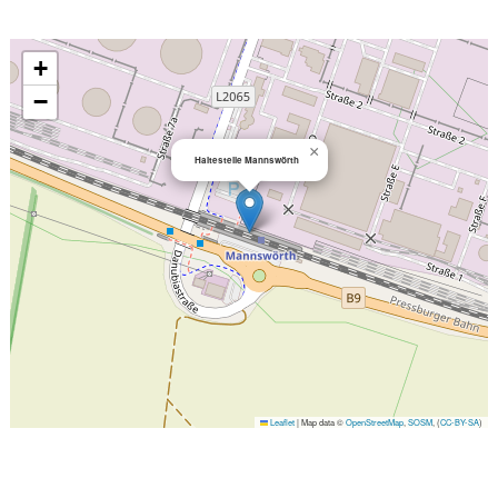
+
−
×
Haltestelle Mannswörth
Leaflet
|
Map data ©
OpenStreetMap
,
SOSM
, (
CC-BY-SA
)