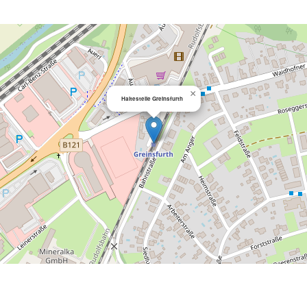
×
Haltestelle Greinsfurth