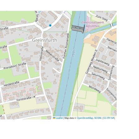
Leaflet
|
Map data ©
OpenStreetMap
,
SOSM
, (
CC-BY-SA
)