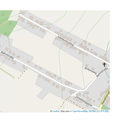
Leaflet
|
Map data ©
OpenStreetMap
,
SOSM
, (
CC-BY-SA
)