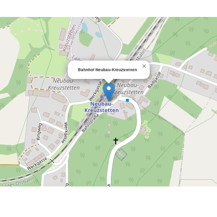
×
Bahnhof Neubau-Kreuzstetten