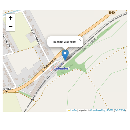
+
−
×
Bahnhof Ladendorf
Leaflet
|
Map data ©
OpenStreetMap
,
SOSM
, (
CC-BY-SA
)