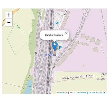
+
−
×
Bahnhof Hohenau
Leaflet
|
Map data ©
OpenStreetMap
,
SOSM
, (
CC-BY-SA
)