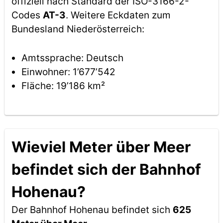
offiziell nach Standard der ISO-3166-2-
Codes
AT-3
. Weitere Eckdaten zum
Bundesland Niederösterreich:
Amtssprache: Deutsch
Einwohner: 1’677’542
Fläche: 19’186 km²
Wieviel Meter über Meer
befindet sich der Bahnhof
Hohenau?
Der Bahnhof Hohenau befindet sich
625