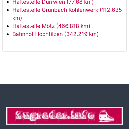
Haltestelle Dürrwien (77.68 km)
Haltestelle Grünbach Kohlenwerk (112.635
km)
Haltestelle Mötz (466.818 km)
Bahnhof Hochfilzen (342.219 km)