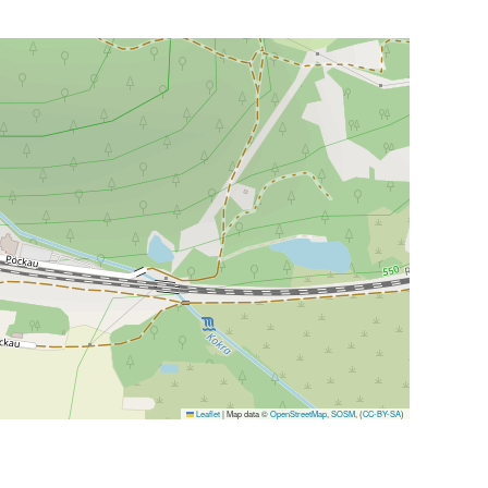
Leaflet
|
Map data ©
OpenStreetMap
,
SOSM
, (
CC-BY-SA
)