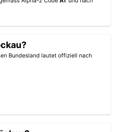
et gemäss Alpha-2 Code
AT
und nach
öckau?
sen Bundesland lautet offiziell nach