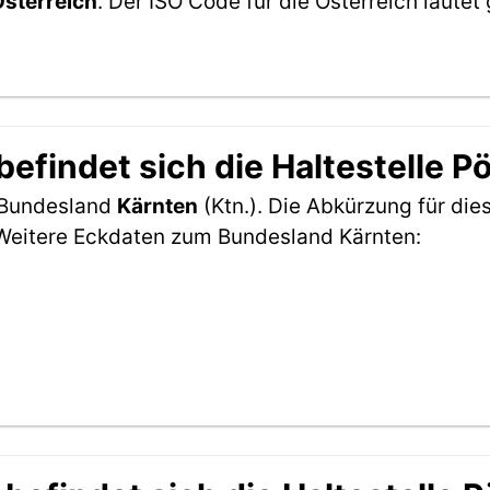
sterreich
. Der ISO Code für die Österreich laut
efindet sich die Haltestelle P
m Bundesland
Kärnten
(Ktn.). Die Abkürzung für die
 Weitere Eckdaten zum Bundesland Kärnten: