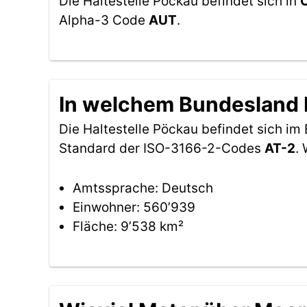
Die Haltestelle Pöckau befindet sich in
Ö
Alpha-3 Code
AUT
.
In welchem Bundesland b
Die Haltestelle Pöckau befindet sich i
Standard der ISO-3166-2-Codes
AT-2
.
Amtssprache: Deutsch
Einwohner: 560’939
Fläche: 9’538 km²