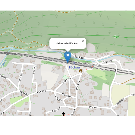
×
Haltestelle Pöckau