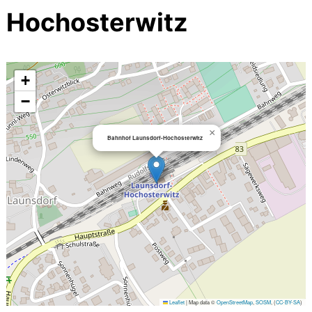
Hochosterwitz
+
−
×
Bahnhof Launsdorf-Hochosterwitz
Leaflet
|
Map data ©
OpenStreetMap
,
SOSM
, (
CC-BY-SA
)