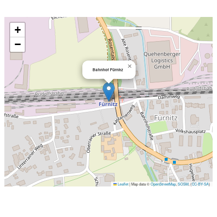
+
−
×
Bahnhof Fürnitz
Leaflet
|
Map data ©
OpenStreetMap
,
SOSM
, (
CC-BY-SA
)