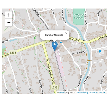
+
−
×
Bahnhof Pinkafeld
Leaflet
|
Map data ©
OpenStreetMap
,
SOSM
, (
CC-BY-SA
)